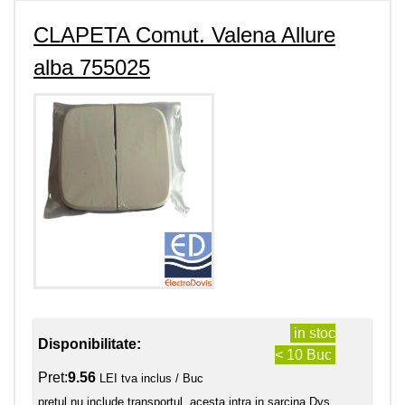
CLAPETA Comut. Valena Allure
alba 755025
in stoc
Disponibilitate:
< 10 Buc
Pret:
9.56
LEI tva inclus / Buc
pretul nu include transportul, acesta intra in sarcina Dvs.