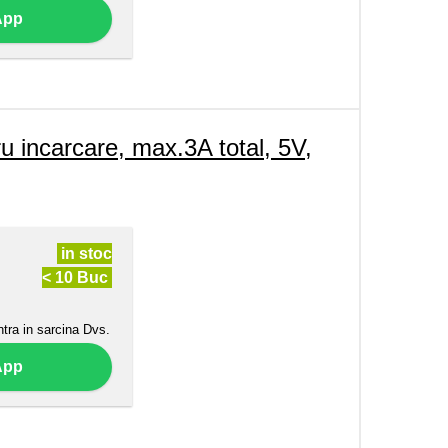
App
ncarcare, max.3A total, 5V,
in stoc
< 10 Buc
ntra in sarcina Dvs.
App