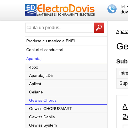
tel
dov
Apara
Produse cu matricola ENEL
Ge
Cabluri si conductori
Aparataj
Sub
4box
Intr
Aparataj LDE
Supo
Aplicat
Celiane
Gewiss Chorus
A
Gewiss CHORUSMART
2
Gewiss Dahlia
Gewiss System