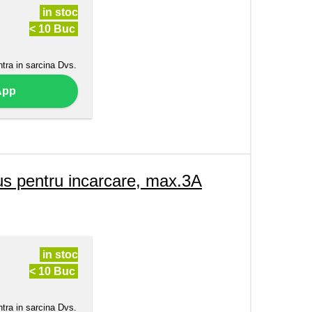
in stoc
< 10 Buc
ntra in sarcina Dvs.
App
 pentru incarcare, max.3A
in stoc
< 10 Buc
ntra in sarcina Dvs.