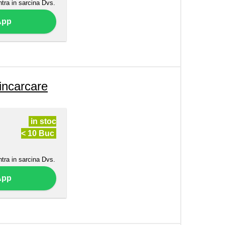
ntra in sarcina Dvs.
App
ncarcare
in stoc
< 10 Buc
ntra in sarcina Dvs.
App