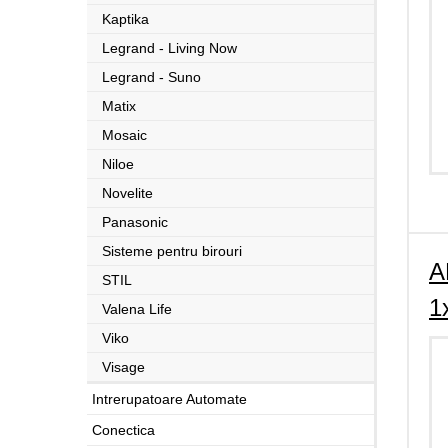
Kaptika
Legrand - Living Now
Legrand - Suno
Matix
Mosaic
Niloe
Novelite
Panasonic
Sisteme pentru birouri
A
STIL
1
Valena Life
Viko
Visage
Intrerupatoare Automate
Conectica