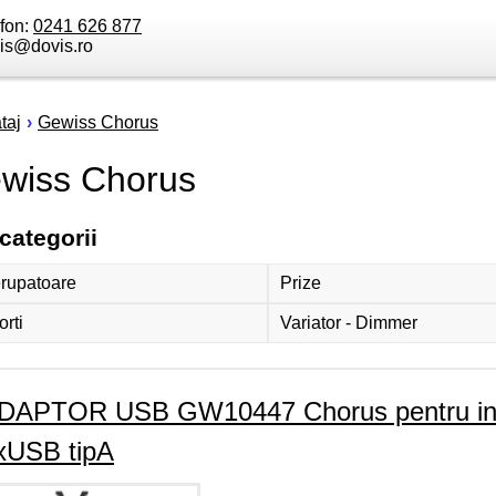
efon:
0241 626 877
is@dovis.ro
taj
›
Gewiss Chorus
wiss Chorus
categorii
erupatoare
Prize
rti
Variator - Dimmer
DAPTOR USB GW10447 Chorus pentru incar
xUSB tipA