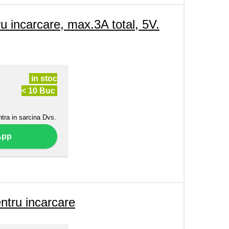
ncarcare, max.3A total, 5V.
in stoc
< 10 Buc
ntra in sarcina Dvs.
App
tru incarcare