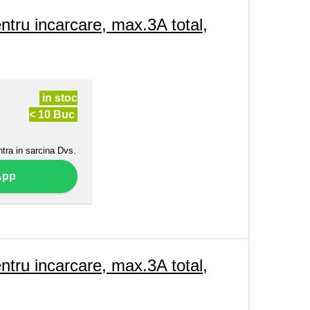
u incarcare, max.3A total,
in stoc
< 10 Buc
ntra in sarcina Dvs.
App
u incarcare, max.3A total,