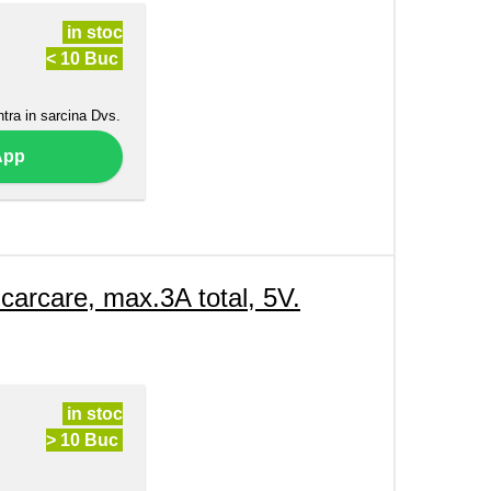
in stoc
< 10 Buc
ntra in sarcina Dvs.
App
care, max.3A total, 5V.
in stoc
> 10 Buc