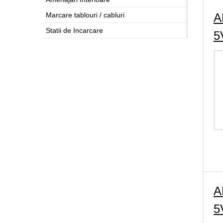
Marcare tablouri / cabluri
A
Statii de Incarcare
5
A
5