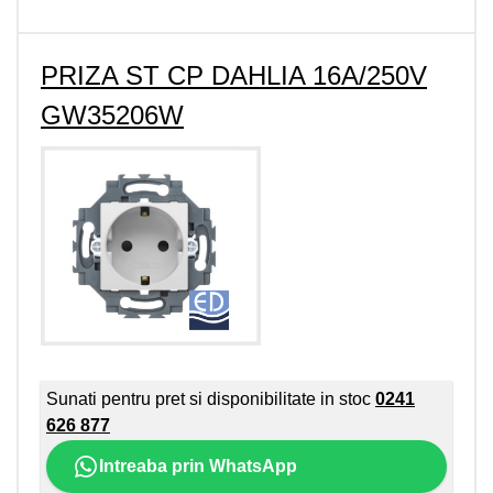
PRIZA ST CP DAHLIA 16A/250V
GW35206W
Sunati pentru pret si disponibilitate in stoc
0241
626 877
Intreaba prin WhatsApp