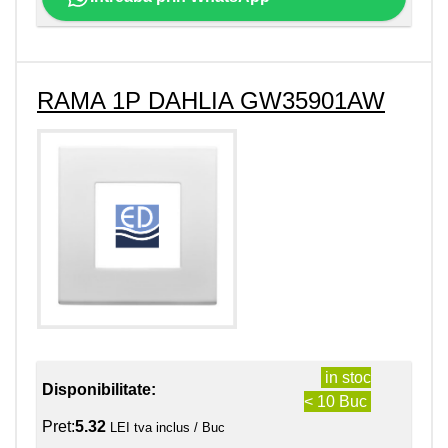
RAMA 1P DAHLIA GW35901AW
in stoc
Disponibilitate:
< 10 Buc
Pret:
5.32
LEI tva inclus / Buc