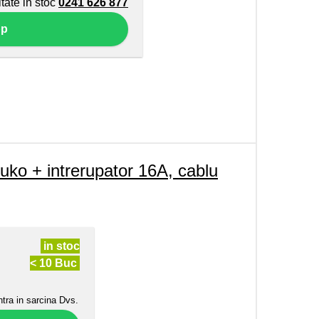
itate in stoc
0241 626 877
pp
ko + intrerupator 16A, cablu
in stoc
< 10 Buc
ntra in sarcina Dvs.