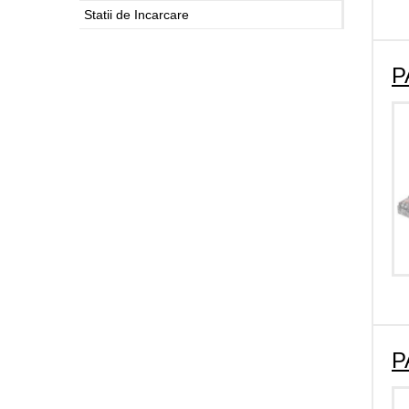
Statii de Incarcare
P
P