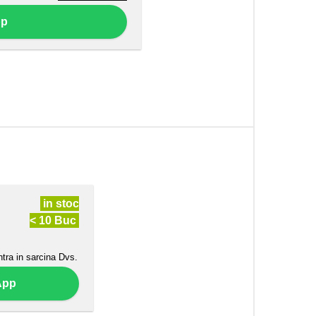
pp
in stoc
< 10 Buc
ntra in sarcina Dvs.
App