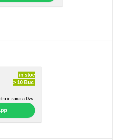
in stoc
> 10 Buc
ntra in sarcina Dvs.
App