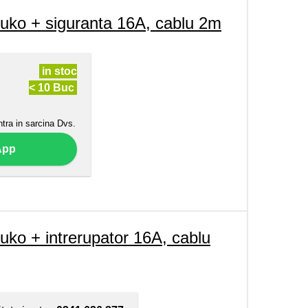
uko + siguranta 16A, cablu 2m
in stoc
< 10 Buc
ntra in sarcina Dvs.
App
ko + intrerupator 16A, cablu