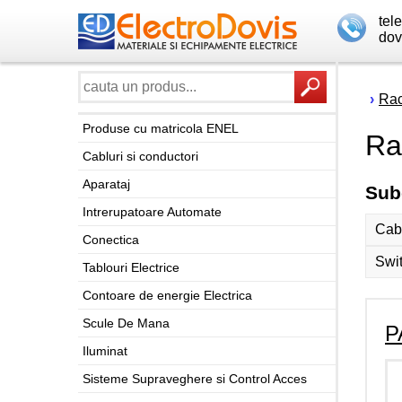
tel
dov
›
Rac
Produse cu matricola ENEL
Ra
Cabluri si conductori
Aparataj
Sub
Intrerupatoare Automate
Cabl
Conectica
Swit
Tablouri Electrice
Contoare de energie Electrica
Scule De Mana
P
Iluminat
Sisteme Supraveghere si Control Acces