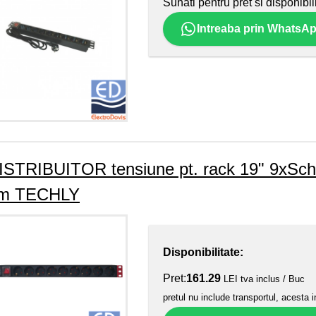
Sunati pentru pret si disponibil
Intreaba prin WhatsA
ISTRIBUITOR tensiune pt. rack 19" 9xSchu
m TECHLY
Disponibilitate:
Pret:
161.29
LEI tva inclus / Buc
pretul nu include transportul, acesta i