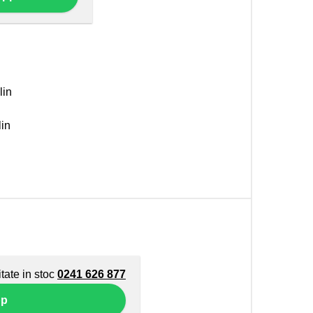
lin
in
itate in stoc
0241 626 877
pp