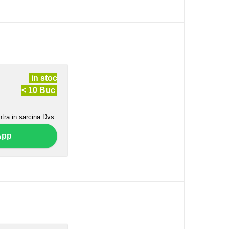
in stoc
< 10 Buc
ntra in sarcina Dvs.
App