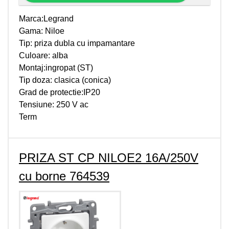
Marca:Legrand
Gama: Niloe
Tip: priza dubla cu impamantare
Culoare: alba
Montaj:ingropat (ST)
Tip doza: clasica (conica)
Grad de protectie:IP20
Tensiune: 250 V ac
Term
PRIZA ST CP NILOE2 16A/250V
cu borne 764539