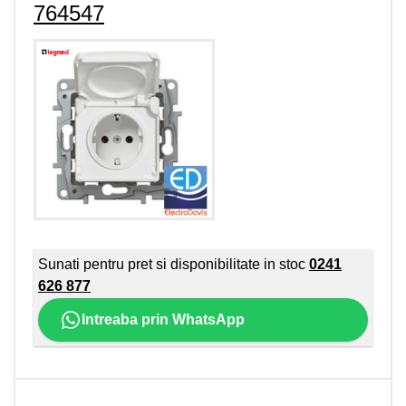
764547
Sunati pentru pret si disponibilitate in stoc
0241
626 877
Intreaba prin WhatsApp