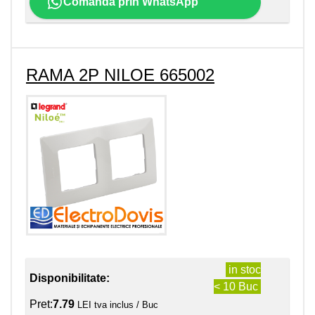
Comanda prin WhatsApp
RAMA 2P NILOE 665002
in stoc
Disponibilitate:
< 10 Buc
Pret:
7.79
LEI tva inclus / Buc