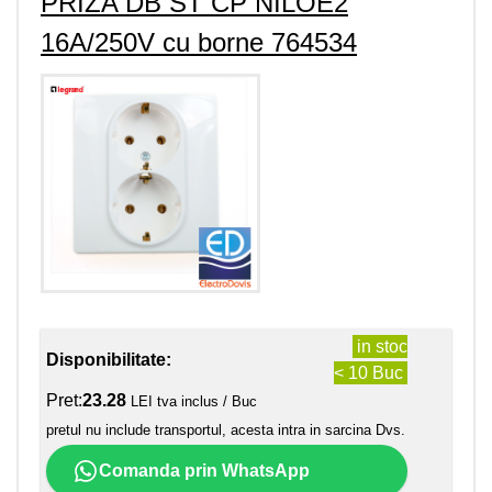
PRIZA DB ST CP NILOE2
16A/250V cu borne 764534
in stoc
Disponibilitate:
< 10 Buc
Pret:
23.28
LEI tva inclus / Buc
pretul nu include transportul, acesta intra in sarcina Dvs.
Comanda prin WhatsApp