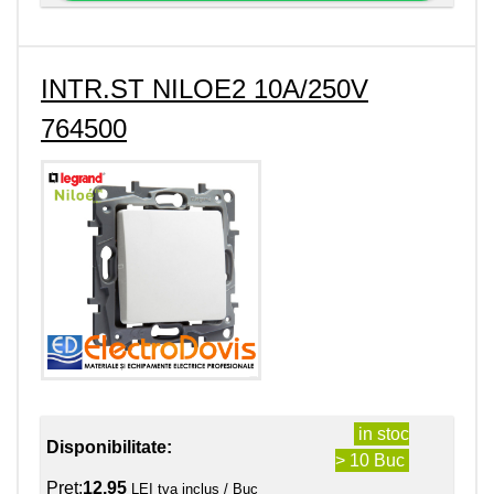
INTR.ST NILOE2 10A/250V
764500
in stoc
Disponibilitate:
> 10 Buc
Pret:
12.95
LEI tva inclus / Buc