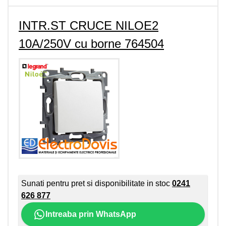
INTR.ST CRUCE NILOE2
10A/250V cu borne 764504
Sunati pentru pret si disponibilitate in stoc
0241
626 877
Intreaba prin WhatsApp