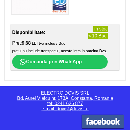
in stoc
Disponibilitate:
< 10 Buc
Pret:
9.68
LEI tva inclus / Buc
pretul nu include transportul, acesta intra in sarcina Dvs.
Comanda prin WhatsApp
ELECTRO DOVIS SRL
Bd. Aurel Vlaicu nr. 173A, Constanta, Romania
tel: 0241 626 877
e-mail: dovis@dovis.ro