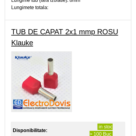
Lungime tub (fara izolatie): 8mm
Lungimete totala:
TUB DE CAPAT 2x1 mmp ROSU
Klauke
in stoc
Disponibilitate:
> 100 Buc