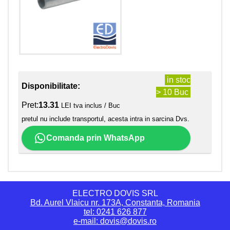
in stoc
Disponibilitate:
> 10 Buc
Pret:
13.31
LEI tva inclus / Buc
pretul nu include transportul, acesta intra in sarcina Dvs.
Comanda prin WhatsApp
ELECTRO DOVIS SRL
Bd. Aurel Vlaicu nr. 173A, Constanta, Romania
tel: 0241 626 877
e-mail: dovis@dovis.ro