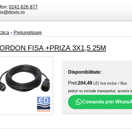
efon:
0241 626 877
is@dovis.ro
tica
›
Prelungitoare
ORDON FISA +PRIZA 3X1,5 25M
Disponibilitate:
Pret:
204.49
LEI tva inclus / Buc
pretul nu include transportul, acesta i
Comanda prin Whats