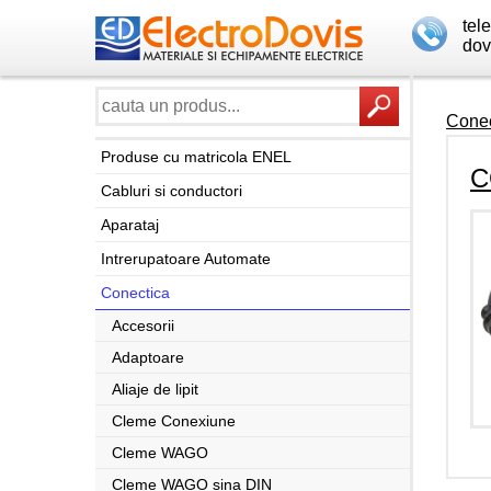
tel
dov
Conec
Produse cu matricola ENEL
C
Cabluri si conductori
Aparataj
Intrerupatoare Automate
Conectica
Accesorii
Adaptoare
Aliaje de lipit
Cleme Conexiune
Cleme WAGO
Cleme WAGO sina DIN