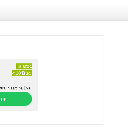
in stoc
< 10 Buc
ntra in sarcina Dvs.
App