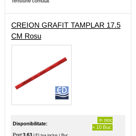
Tensiune comutat
CREION GRAFIT TAMPLAR 17.5
CM Rosu
in stoc
Disponibilitate:
< 10 Buc
Pret:
3.63
LEI tva inclus / Buc