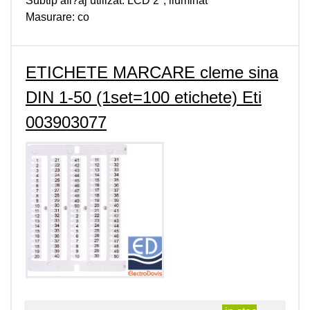
Subtip afi?aj utilizat: LCD 2", iluminat
Masurare: co
ETICHETE MARCARE cleme sina
DIN 1-50 (1set=100 etichete) Eti
003903077