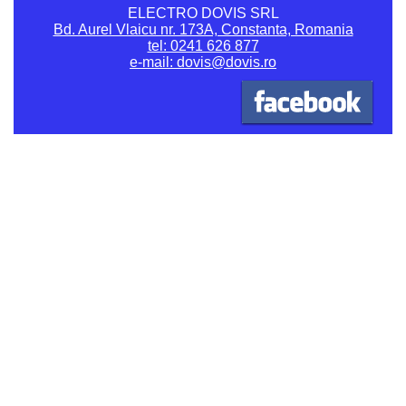
ELECTRO DOVIS SRL
Bd. Aurel Vlaicu nr. 173A, Constanta, Romania
tel: 0241 626 877
e-mail: dovis@dovis.ro