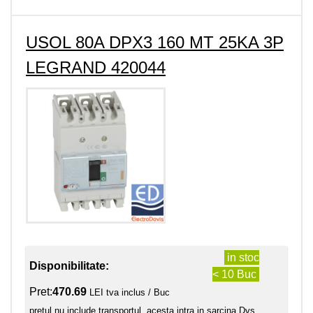
USOL 80A DPX3 160 MT 25KA 3P
LEGRAND 420044
in stoc
Disponibilitate:
< 10 Buc
Pret:
470.69
LEI tva inclus / Buc
pretul nu include transportul, acesta intra in sarcina Dvs.