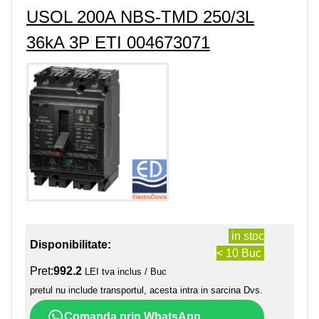
USOL 200A NBS-TMD 250/3L
36kA 3P ETI 004673071
in stoc
Disponibilitate:
< 10 Buc
Pret:
992.2
LEI tva inclus / Buc
pretul nu include transportul, acesta intra in sarcina Dvs.
Comanda prin WhatsApp