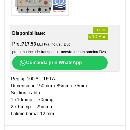
in stoc
Disponibilitate:
< 10 Buc
Pret:
717.53
LEI tva inclus / Buc
pretul nu include transportul, acesta intra in sarcina Dvs.
Comanda prin WhatsApp
Reglaj: 100 A... 160 A
Dimensiuni: 150mm x 85mm x 75mm
Sectiuni cablu:
1 x10mmp ... 70mmp
2 x 6mmp ... 25mmp
Latime borna: 12 mm