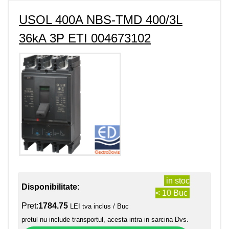
USOL 400A NBS-TMD 400/3L
36kA 3P ETI 004673102
in stoc
Disponibilitate:
< 10 Buc
Pret:
1784.75
LEI tva inclus / Buc
pretul nu include transportul, acesta intra in sarcina Dvs.