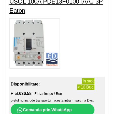
USOL 100A PDE13F0100TAAJ 3P
Eaton
in stoc
Disponibilitate:
< 10 Buc
Pret:
636.58
LEI tva inclus / Buc
pretul nu include transportul, acesta intra in sarcina Dvs.
Comanda prin WhatsApp