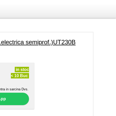
ectrica semiprof.)UT230B
in stoc
< 10 Buc
ntra in sarcina Dvs.
App