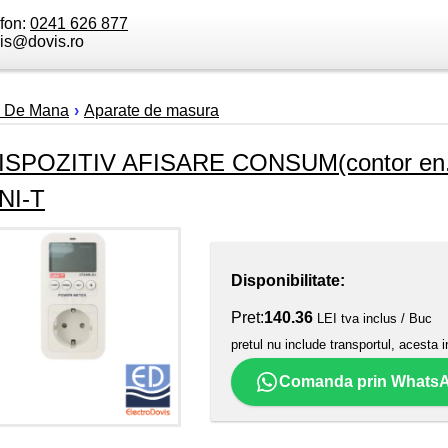
efon:
0241 626 877
is@dovis.ro
e De Mana
›
Aparate de masura
ISPOZITIV AFISARE CONSUM(contor en.el
NI-T
Disponibilitate:
Pret:
140.36
LEI tva inclus / Buc
pretul nu include transportul, acesta i
Comanda prin Whats