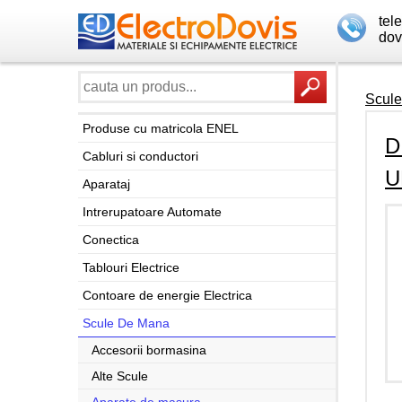
tel
dov
Scul
Produse cu matricola ENEL
D
Cabluri si conductori
U
Aparataj
Intrerupatoare Automate
Conectica
Tablouri Electrice
Contoare de energie Electrica
Scule De Mana
Accesorii bormasina
Alte Scule