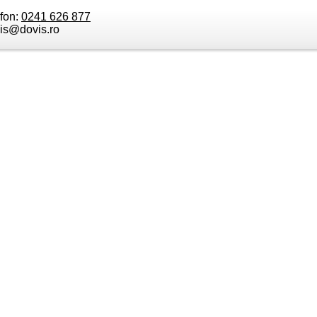
efon:
0241 626 877
is@dovis.ro