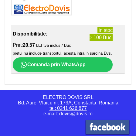
in stoc
Disponibilitate:
> 100 Buc
Pret:
20.57
LEI tva inclus / Buc
pretul nu include transportul, acesta intra in sarcina Dvs.
Comanda prin WhatsApp
ELECTRO DOVIS SRL
Bd. Aurel Vlaicu nr. 173A, Constanta, Romania
tel: 0241 626 877
e-mail: dovis@dovis.ro