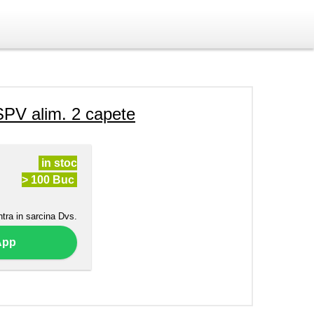
V alim. 2 capete
in stoc
> 100 Buc
ntra in sarcina Dvs.
App