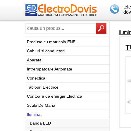
tel
dov
Ilumi
Produse cu matricola ENEL
T
Cabluri si conductori
Aparataj
Intrerupatoare Automate
Conectica
Tablouri Electrice
Contoare de energie Electrica
Scule De Mana
Iluminat
Banda LED