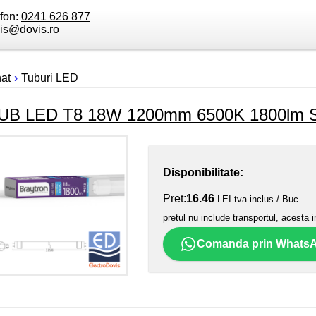
efon:
0241 626 877
is@dovis.ro
nat
›
Tuburi LED
UB LED T8 18W 1200mm 6500K 1800lm SP
Disponibilitate:
Pret:
16.46
LEI tva inclus / Buc
pretul nu include transportul, acesta i
Comanda prin Whats