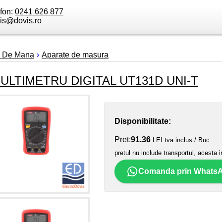
efon:
0241 626 877
is@dovis.ro
e De Mana
›
Aparate de masura
ULTIMETRU DIGITAL UT131D UNI-T
Disponibilitate:
Pret:
91.36
LEI tva inclus / Buc
pretul nu include transportul, acesta i
Comanda prin Whats