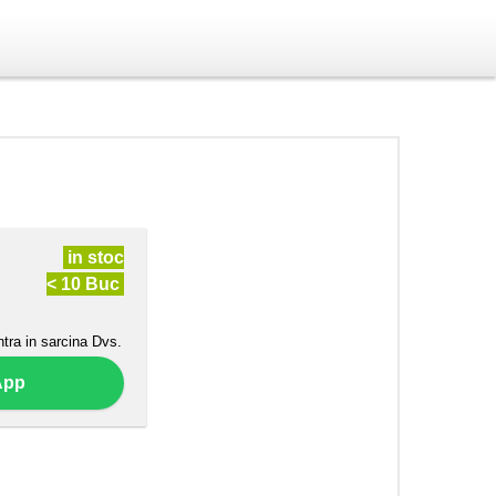
in stoc
< 10 Buc
ntra in sarcina Dvs.
App