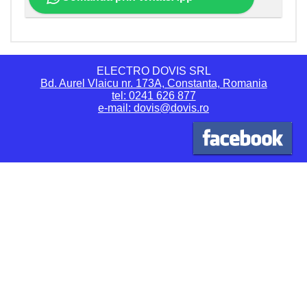
ELECTRO DOVIS SRL
Bd. Aurel Vlaicu nr. 173A, Constanta, Romania
tel: 0241 626 877
e-mail: dovis@dovis.ro