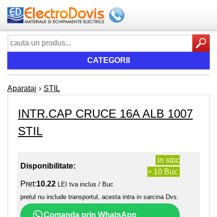
CATEGORII
Aparataj
›
STIL
INTR.CAP CRUCE 16A ALB 1007
STIL
in stoc
Disponibilitate:
> 10 Buc
Pret:
10.22
LEI tva inclus / Buc
pretul nu include transportul, acesta intra in sarcina Dvs.
Comanda prin WhatsApp