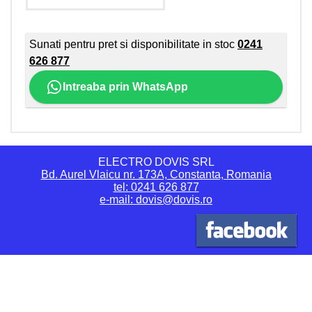
Sunati pentru pret si disponibilitate in stoc
0241
626 877
Intreaba prin WhatsApp
ELECTRO DOVIS SRL
Bd. Aurel Vlaicu nr. 173A, Constanta, Romania
tel: 0241 626 877
e-mail: dovis@dovis.ro