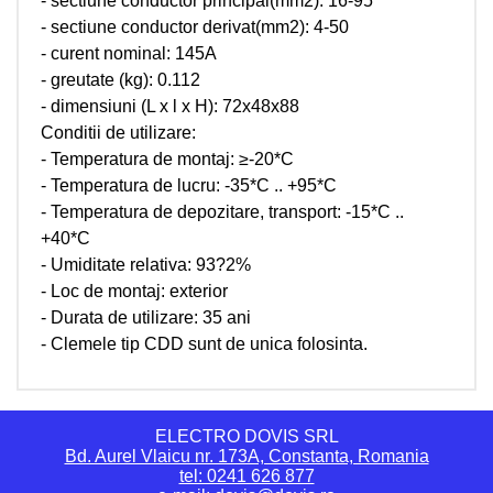
- sectiune conductor principal(mm2): 16-95
- sectiune conductor derivat(mm2): 4-50
- curent nominal: 145A
- greutate (kg): 0.112
- dimensiuni (L x l x H): 72x48x88
Conditii de utilizare:
- Temperatura de montaj: ≥-20*C
- Temperatura de lucru: -35*C .. +95*C
- Temperatura de depozitare, transport: -15*C ..
+40*C
- Umiditate relativa: 93?2%
- Loc de montaj: exterior
- Durata de utilizare: 35 ani
- Clemele tip CDD sunt de unica folosinta.
ELECTRO DOVIS SRL
Bd. Aurel Vlaicu nr. 173A, Constanta, Romania
tel: 0241 626 877