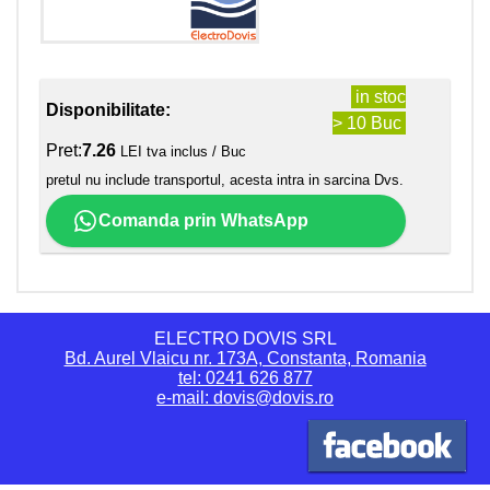
in stoc
Disponibilitate:
> 10 Buc
Pret:
7.26
LEI tva inclus / Buc
pretul nu include transportul, acesta intra in sarcina Dvs.
Comanda prin WhatsApp
ELECTRO DOVIS SRL
Bd. Aurel Vlaicu nr. 173A, Constanta, Romania
tel: 0241 626 877
e-mail: dovis@dovis.ro