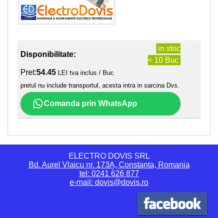
in stoc
Disponibilitate:
< 10 Buc
Pret:
54.45
LEI tva inclus / Buc
pretul nu include transportul, acesta intra in sarcina Dvs.
Comanda prin WhatsApp
ELECTRO DOVIS SRL
Bd. Aurel Vlaicu nr. 173A, Constanta, Romania
tel: 0241 626 877
e-mail: dovis@dovis.ro