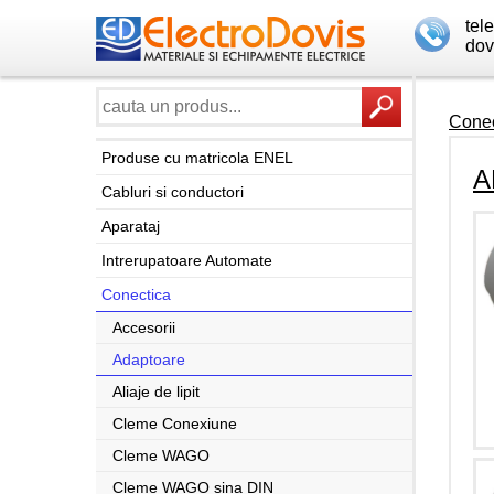
tel
dov
Conec
Produse cu matricola ENEL
A
Cabluri si conductori
Aparataj
Intrerupatoare Automate
Conectica
Accesorii
Adaptoare
Aliaje de lipit
Cleme Conexiune
Cleme WAGO
Cleme WAGO sina DIN