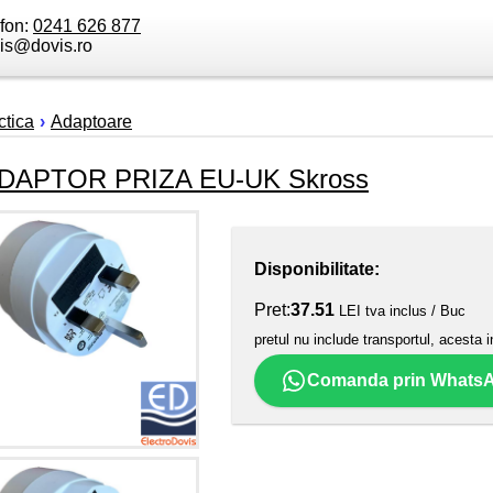
efon:
0241 626 877
is@dovis.ro
tica
›
Adaptoare
DAPTOR PRIZA EU-UK Skross
Disponibilitate:
Pret:
37.51
LEI tva inclus / Buc
pretul nu include transportul, acesta i
Comanda prin Whats