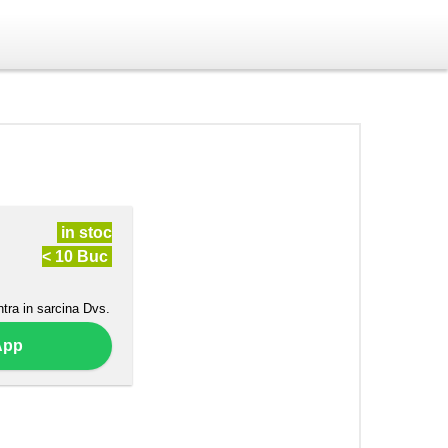
in stoc
< 10 Buc
ntra in sarcina Dvs.
App